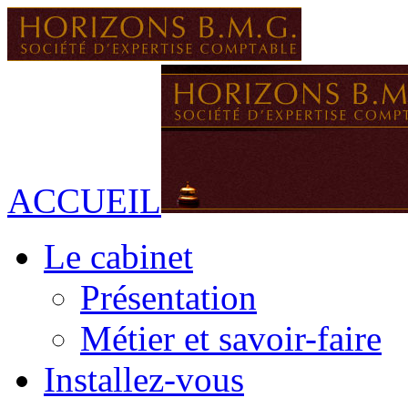
ACCUEIL
Le cabinet
Présentation
Métier et savoir-faire
Installez-vous