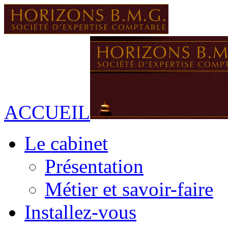
ACCUEIL
Le cabinet
Présentation
Métier et savoir-faire
Installez-vous